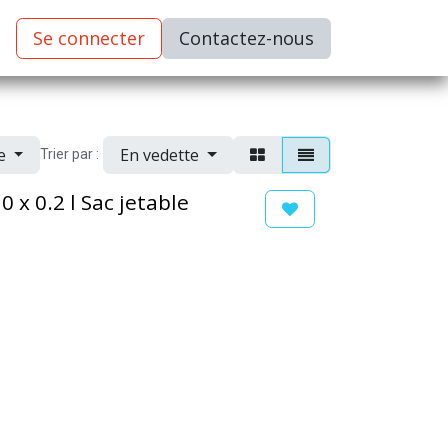
Se connecter
C​​​​ontactez-nous
ue
En vedette
Trier par :
 x 0.2 l Sac jetable