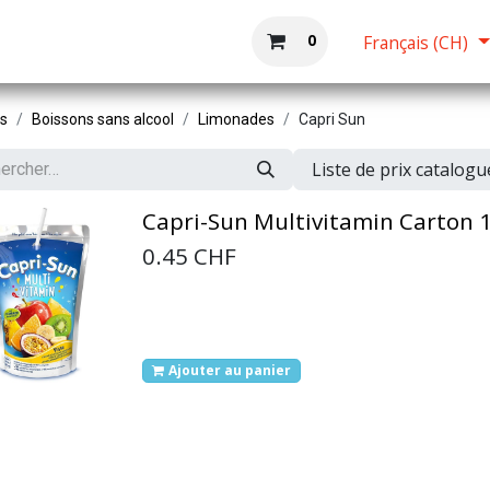
Boutique
Accueil
0
Français (CH)
ts
Boissons sans alcool
Limonades
Capri Sun
Liste de prix catalog
Capri-Sun Multivitamin Carton 10
0.45
CHF
Ajouter au panier