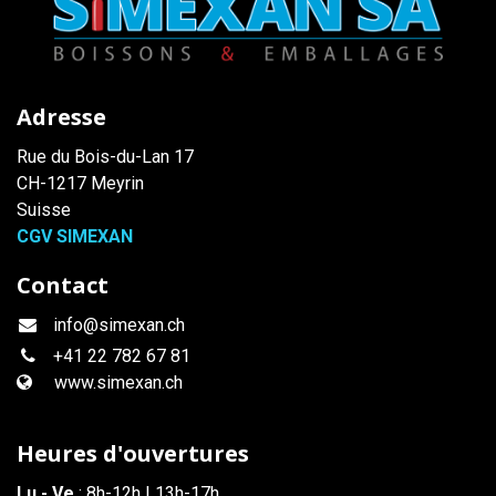
Adresse
Rue du Bois-du-Lan 17
CH-1217 Meyrin
Suisse
CGV SIMEXAN
Contact
info@simexan.ch
+41
22 782 67 81
www.simexan.ch
Heures d'ouvertures
Lu - Ve
: 8h-12h | 13h-17h