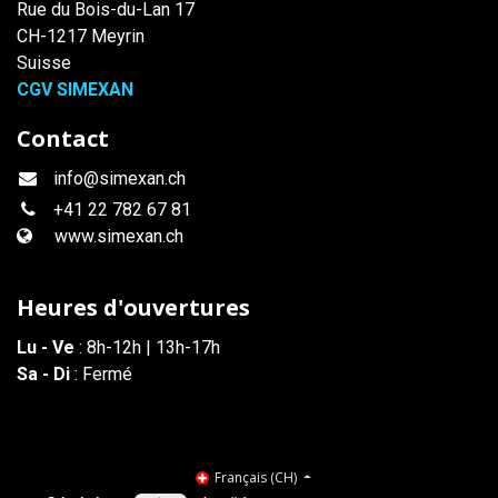
Rue du Bois-du-Lan 17
CH-1217 Meyrin
Suisse
CGV SIMEXAN
Contact
info@simexan.ch
+41
22 782 67 81
www.simexan.ch
Heures d'ouvertures
Lu - Ve
: 8h-12h | 13h-17h
Sa - Di
: Fermé
Français (CH)