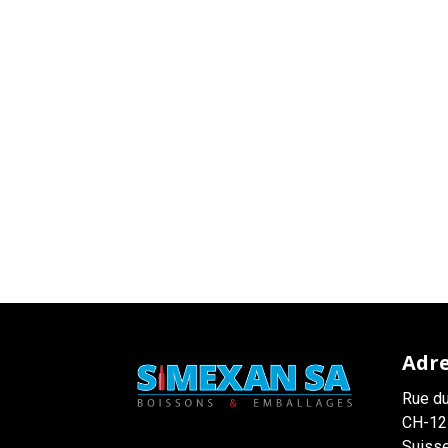
Adr
Rue du
CH-12
Suiss