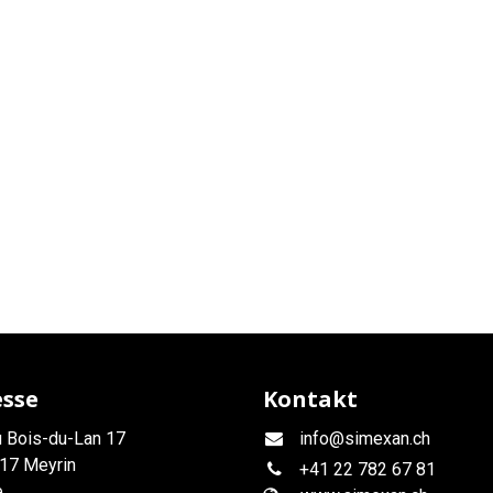
esse
Kontakt
 Bois-du-Lan 17
info@simexan.ch
17 Meyrin
+41
22 782 67 81
e