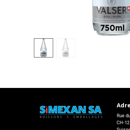
Adr
Rue du
CH-12
Suiss