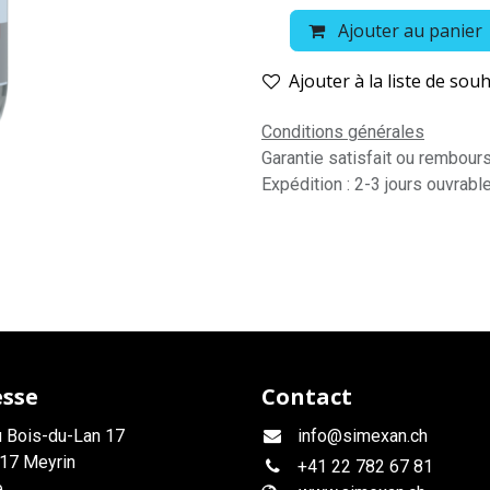
Ajouter au panier
Ajouter à la liste de souh
Conditions générales
Garantie satisfait ou rembour
Expédition : 2-3 jours ouvrabl
esse
Contact
 Bois-du-Lan 17
info@simexan.ch
17 Meyrin
+41
22 782 67 81
e