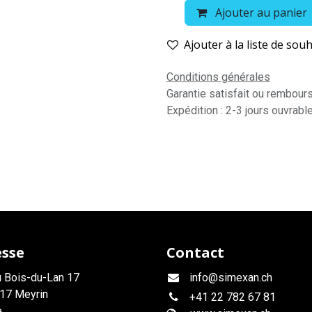
Ajouter au panier
Ajouter à la liste de souh
Conditions générales
Garantie satisfait ou rembour
Expédition : 2-3 jours ouvrabl
esse
Contact
 Bois-du-Lan 17
info@simexan.ch
17 Meyrin
+41
22 782 67 81
e