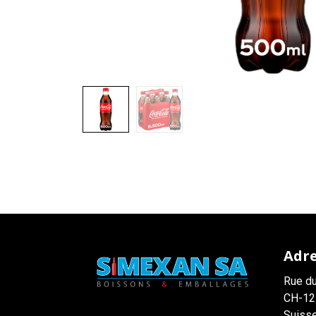
Adr
Rue du
CH-12
Suiss