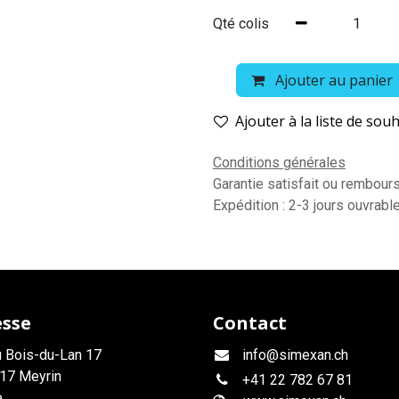
Qté colis
Ajouter au panier
Ajouter à la liste de souh
Conditions générales
Garantie satisfait ou rembour
Expédition : 2-3 jours ouvrabl
esse
Contact
 Bois-du-Lan 17
info@simexan.ch
17 Meyrin
+41
22 782 67 81
e