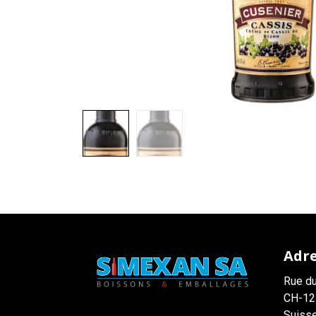
Adr
Rue du
CH-12
Suiss