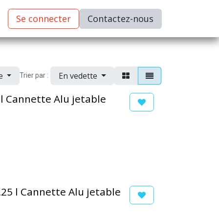
Se connecter
C​​​​ontactez-nous
ue
En vedette
Trier par :
 l Cannette Alu jetable
,25 l Cannette Alu jetable